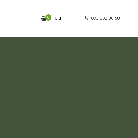
0
0
₫
093 802 30 58