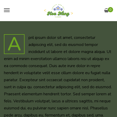
0
A
pril ipsum dolor sit amet, consectetur
adipiscing elit, sed do eiusmod tempor
incididunt ut labore et dolore magna aliqua. Ut
enim ad minim exercitation ullamco laboris nisi ut aliquip ex
ea commodo consequat. Duis aute irure dolor in repre
henderit in voluptate velit esse cillum dolore eu fugiat nulla
pariatur. Excepteur sint occaecat cupidatat non proident,
sunt in culpa qu. consectetur adipiscing elit, sed do eiusmod.
Praesent elementum hendrerit tortor. Sed semper lorem at
felis. Vestibulum volutpat, lacus a ultrices sagittis, mi neque
euismod dui, eu pulvinar nunc sapien ornare nisl. Phasellus
pede arcu, dapibus eu, fermentum et, dapibus sed, urna.