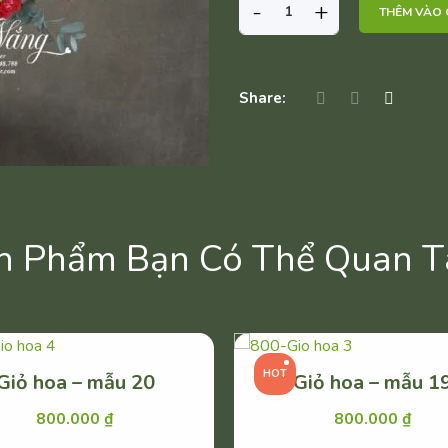
GIỎ
-
+
THÊM VÀO 
HOA
-
MẪU
10
Share:
SỐ
LƯỢNG
n Phẩm Bạn Có Thể Quan 
HOT
Giỏ hoa – mẫu 20
Giỏ hoa – mẫu 1
800.000
₫
800.000
₫