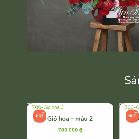
Sả
HOT
HOT
Giỏ hoa – mẫu 2
700.000
₫