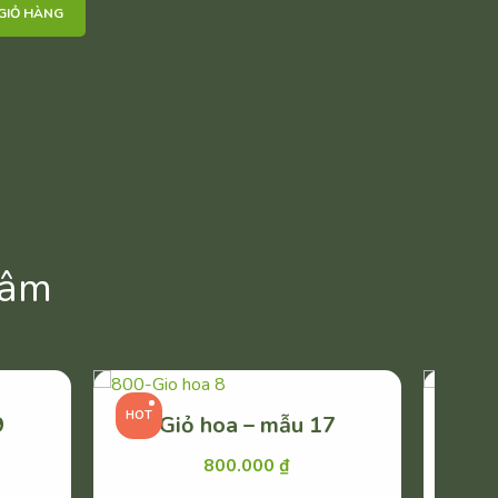
GIỎ HÀNG
Tâm
HOT
HOT
9
Giỏ hoa – mẫu 17
800.000
₫