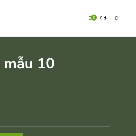
0
0
₫
– mẫu 10