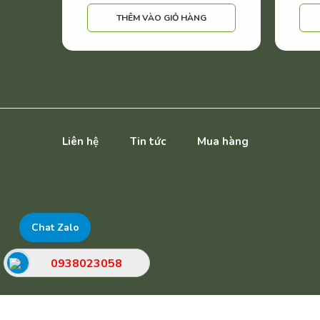
THÊM VÀO GIỎ HÀNG
Liên hệ
Tin tức
Mua hàng
Chat Zalo
0938023058