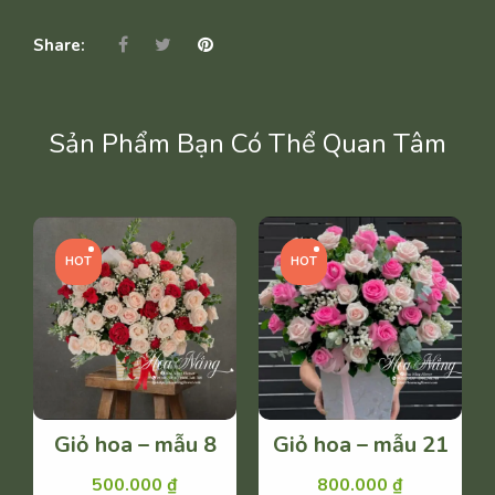
MẪU
23
Share:
SỐ
LƯỢNG
Sản Phẩm Bạn Có Thể Quan Tâm
HOT
HOT
Giỏ hoa – mẫu 8
Giỏ hoa – mẫu 21
500.000
₫
800.000
₫