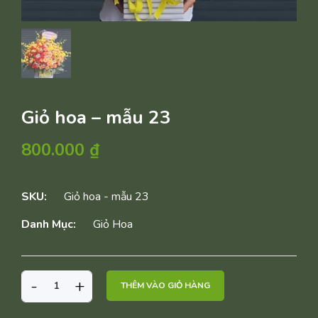
Giỏ hoa – mẫu 23
800.000
₫
SKU:
Giỏ hoa - mẫu 23
Danh Mục:
Giỏ Hoa
GIỎ
-
+
THÊM VÀO GIỎ HÀNG
HOA
-