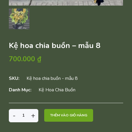
Kệ hoa chia buồn – mẫu 8
700.000
₫
SKU:
Kệ hoa chia buồn - mẫu 8
Danh Mục:
Kệ Hoa Chia Buồn
KỆ
-
+
THÊM VÀO GIỎ HÀNG
HOA
CHIA