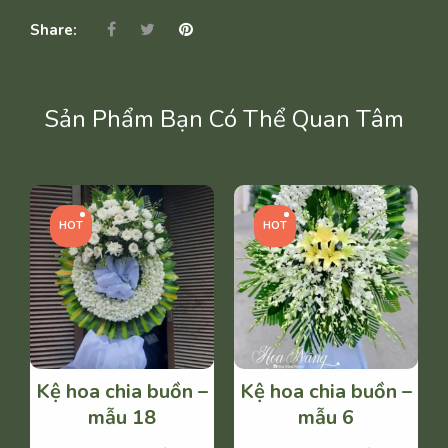
BUỒN
-
Share:
MẪU
8
SỐ
Sản Phẩm Bạn Có Thể Quan Tâm
LƯỢNG
HOT
HOT
Kệ hoa chia buồn –
Kệ hoa chia buồn –
mẫu 18
mẫu 6