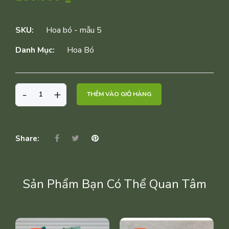
SKU:
Hoa bó - mẫu 5
Danh Mục:
Hoa Bó
HOA
-
+
THÊM VÀO GIỎ HÀNG
BÓ
-
MẪU
5
Share:
SỐ
LƯỢNG
Sản Phẩm Bạn Có Thể Quan Tâm