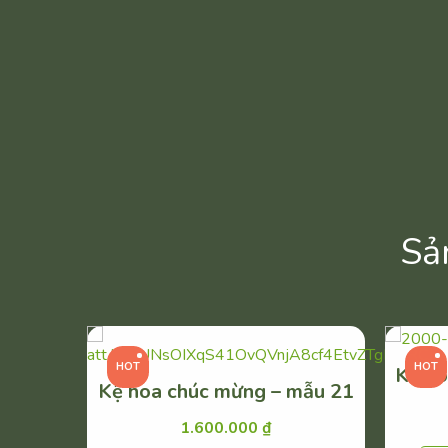
Sả
HOT
HOT
Kệ ho
Kệ hoa chúc mừng – mẫu 21
1.600.000
₫