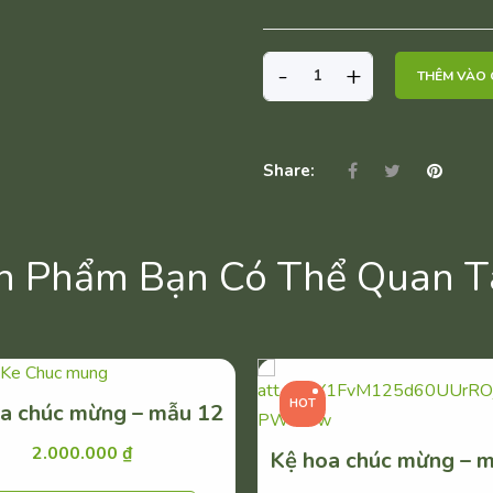
KỆ
-
+
THÊM VÀO 
HOA
CHÚC
MỪNG
-
Share:
MẪU
26
SỐ
n Phẩm Bạn Có Thể Quan 
LƯỢNG
HOT
a chúc mừng – mẫu 12
2.000.000
₫
Kệ hoa chúc mừng – 