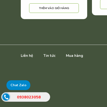
THÊM VÀO GIỎ HÀNG
Liên hệ
Tin tức
Mua hàng
Chat Zalo
0938023058