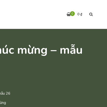
0
0
₫
húc mừng – mẫu
mẫu 26
Mừng