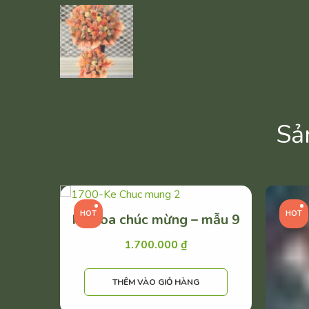
Sả
HOT
HOT
Kệ hoa chúc mừng – mẫu 9
1.700.000
₫
THÊM VÀO GIỎ HÀNG