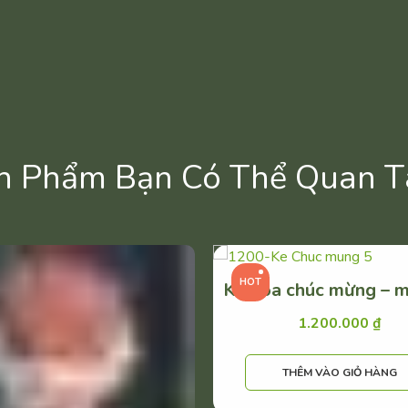
n Phẩm Bạn Có Thể Quan 
HOT
Kệ hoa chúc mừng – 
1.200.000
₫
THÊM VÀO GIỎ HÀNG