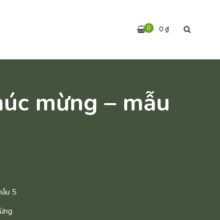
0
0
₫
húc mừng – mẫu
mẫu 5
Mừng